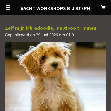
Ga
VACHT WORKSHOPS BIJ STEPH
direct
naar
de
Zelf mijn labradoodle, maltipoo trimmen
hoofdinhoud
Gepubliceerd op 29 juni 2026 om 01:01