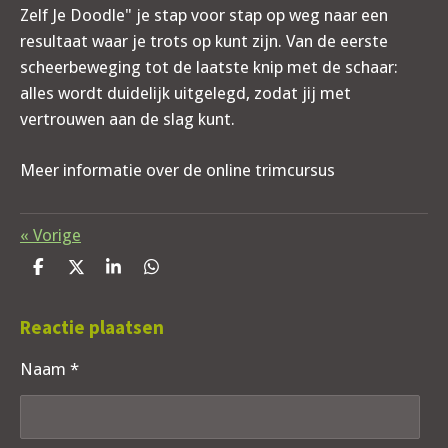
Zelf Je Doodle" je stap voor stap op weg naar een
resultaat waar je trots op kunt zijn. Van de eerste
scheerbeweging tot de laatste knip met de schaar:
alles wordt duidelijk uitgelegd, zodat jij met
vertrouwen aan de slag kunt.
Meer informatie over de online trimcursus
«
Vorige
D
D
S
D
e
e
h
e
l
e
a
l
Reactie plaatsen
e
l
r
e
n
e
n
Naam *