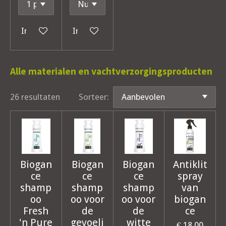
In winkelwagen
In winkelwagen
Alle materialen en vachtverzorgingsproducten
26 resultaten
Sorteer:
Biogan
Biogan
Biogan
Antiklit
ce
ce
ce
spray
shamp
shamp
shamp
van
oo
oo voor
oo voor
biogan
Fresh
de
de
ce
'n Pure
gevoeli
witte
€ 18,00