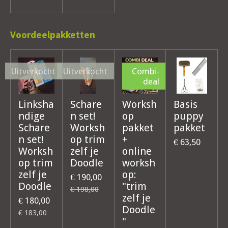
Voordeelpakketten
Uitverkocht
Uitverkocht
Combi-
deal
Linksha
Schare
Worksh
Basis
ndige
n set!
op
puppy
Schare
Worksh
pakket
pakket
n set!
op trim
+
€ 63,50
Worksh
zelf je
online
op trim
Doodle
worksh
zelf je
op:
€ 190,00
Doodle
"trim
€ 198,00
zelf je
€ 180,00
Doodle
€ 183,00
"