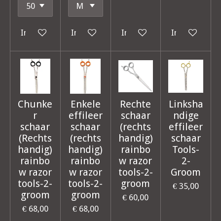
In winkelwagen
In winkelwagen
In winkelwagen
In winkelwag
Chunke
Enkele
Rechte
Linksha
r
effileer
schaar
ndige
schaar
schaar
(rechts
effileer
(Rechts
(rechts
handig)
schaar
handig)
handig)
rainbo
Tools-
rainbo
rainbo
w razor
2-
w razor
w razor
tools-2-
Groom
tools-2-
tools-2-
groom
€ 35,00
groom
groom
€ 60,00
€ 68,00
€ 68,00