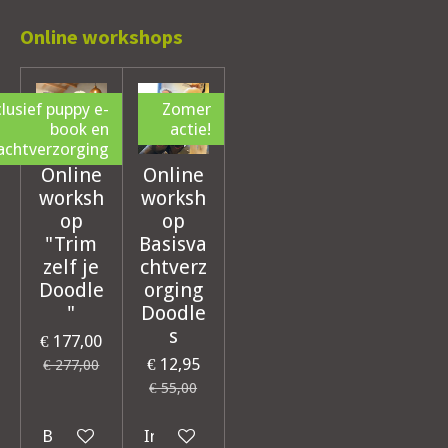
Online workshops
clusief puppy e-
Zomer
book en
actie!
achtverzorging
Online
Online
worksh
worksh
op
op
"Trim
Basisva
zelf je
chtverz
Doodle
orging
"
Doodle
s
€ 177,00
€ 12,95
€ 277,00
€ 55,00
Bekijk details
In winkelwagen