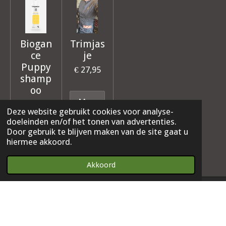
Biogan
Trimjas
ce
je
Puppy
€ 27,95
shamp
oo
€ 17,00
Deze website gebruikt cookies voor analyse-
doeleinden en/of het tonen van advertenties.
In winkelwagen
In winkelwagen
Door gebruik te blijven maken van de site gaat u
hiermee akkoord.
Akkoord
© 2023 - 2026 Vacht workshops bij Steph