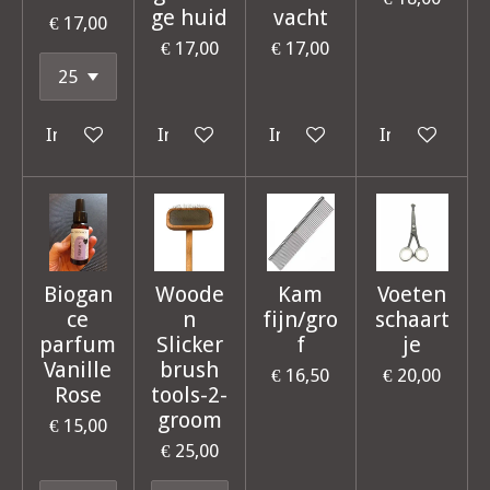
ge huid
vacht
€ 17,00
€ 17,00
€ 17,00
In winkelwagen
In winkelwagen
In winkelwagen
In winkelwag
Biogan
Woode
Kam
Voeten
ce
n
fijn/gro
schaart
parfum
Slicker
f
je
Vanille
brush
€ 16,50
€ 20,00
Rose
tools-2-
groom
€ 15,00
€ 25,00