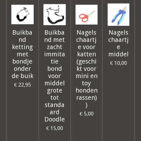
Buikba
Buikba
Nagels
Nagels
nd
nd met
chaartj
chaartj
ketting
zacht
e voor
e
met
immita
katten
middel
bondje
tie
(geschi
€ 10,00
onder
bond
kt voor
de buik
voor
mini en
middel
toy
€ 22,95
grote
honden
tot
rassen)
standa
)
ard
€ 5,00
Doodle
€ 15,00