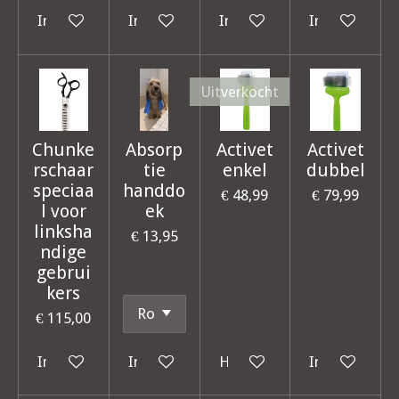
In winkelwagen
In winkelwagen
In winkelwagen
In winkelwag
Uitverkocht
Chunke
Absorp
Activet
Activet
rschaar
tie
enkel
dubbel
speciaa
handdo
€ 48,99
€ 79,99
l voor
ek
linksha
€ 13,95
ndige
gebrui
kers
€ 115,00
In winkelwagen
In winkelwagen
Houd mij op de hoogte
In winkelwag