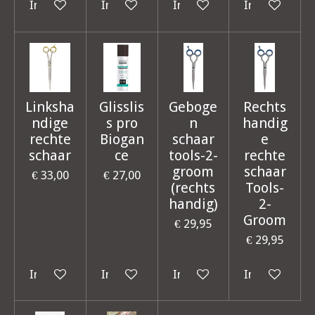
In winkelwagen
In winkelwagen
In winkelwagen
In winkelwag
Linksha
Glisslis
Geboge
Rechts
ndige
s pro
n
handig
rechte
Biogan
schaar
e
schaar
ce
tools-2-
rechte
groom
schaar
€ 33,00
€ 27,00
(rechts
Tools-
handig)
2-
Groom
€ 29,95
€ 29,95
In winkelwagen
In winkelwagen
In winkelwagen
In winkelwag