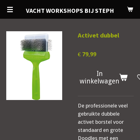
Ga
VACHT WORKSHOPS BIJ STEPH
direct
naar
de
Activet dubbel
hoofdinhoud
€ 79,99
In
winkelwagen
De professionele veel
gebruikte dubbele
activet borstel voor
standaard en grote
Doodles met een