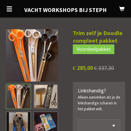
Ga
VACHT WORKSHOPS BIJ STEPH
direct
naar
de
Trim zelf je Doodle
hoofdinhoud
compleet pakket
Voordeelpakket
€ 285,00
€ 337,30
Linkshandig?
Alleen aanvinken als je de
linkshandige scharen in
het pakket wilt.